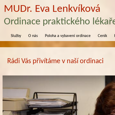
MUDr. Eva Lenkvíková
Ordinace praktického lékař
Služby
O nás
Poloha a vybavení ordinace
Ceník
Rádi Vás přivítáme v naší ordinaci