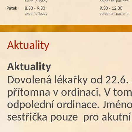
akutní případy
objednaní pacienti
Pátek
8:30 - 9:30
9:30 - 12:00
akutní případy
objednaní pacienti
Aktuality
Aktuality
Dovolená lékařky od 22.6. 
přítomna v ordinaci. V tom
odpolední ordinace. Jméno 
sestřička pouze pro akutní 