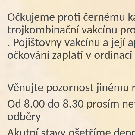
Očkujeme proti černému kaš
trojkombinační vakcínu pro
. Pojištovny vakcínu a její 
očkování zaplatí v ordinaci
Věnujte pozornost jinému 
Od 8.00 do 8.30 prosím net
odběry
Akutní stavy ošetříme den